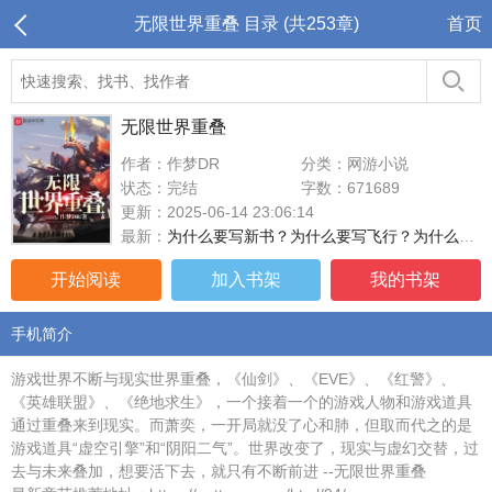
无限世界重叠 目录 (共253章)
首页
无限世界重叠
作者：作梦DR
分类：网游小说
状态：完结
字数：671689
更新：2025-06-14 23:06:14
最新：
为什么要写新书？为什么要写飞行？为什么要写《极限飞行》？
开始阅读
加入书架
我的书架
手机简介
游戏世界不断与现实世界重叠，《仙剑》、《EVE》、《红警》、
《英雄联盟》、《绝地求生》，一个接着一个的游戏人物和游戏道具
通过重叠来到现实。而萧奕，一开局就没了心和肺，但取而代之的是
游戏道具“虚空引擎”和“阴阳二气”。世界改变了，现实与虚幻交替，过
去与未来叠加，想要活下去，就只有不断前进 --无限世界重叠