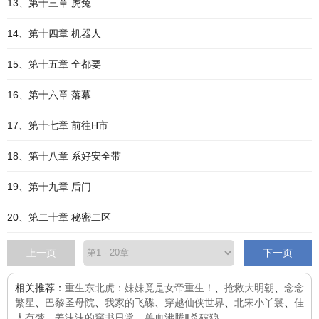
13、第十三章 虎兔
14、第十四章 机器人
15、第十五章 全都要
16、第十六章 落幕
17、第十七章 前往H市
18、第十八章 系好安全带
19、第十九章 后门
20、第二十章 秘密二区
上一页
下一页
相关推荐：
重生东北虎：妹妹竟是女帝重生！
、
抢救大明朝
、
念念
繁星
、
巴黎圣母院
、
我家的飞碟
、
穿越仙侠世界
、
北宋小丫鬟
、
佳
人有梦
、
姜沫沫的穿书日常
、
兽血沸腾Ⅱ杀破狼