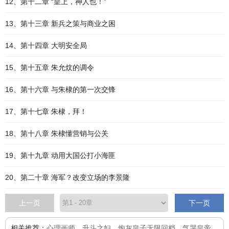
12、第十二章 “皇上，神人也！”
13、第十三章 新兵之策与商业之困
14、第十四章 大明安全局
15、第十五章 朱允炆的调令
16、第十六章 与朱棣的第一次交锋
17、第十七章 朱棣，拜！
18、第十八章 朱棣懂营销与公关
19、第十九章 动用大国公打小海匪
20、第二十章 海军？改变立场的李景隆
上一页
下一页
相关推荐：
心理画师
、
升斗之妇
、
炮灰皇子无限回档，气哭皇帝
、