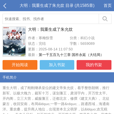
大明：我重生成了朱允炆 目录 (共1585章)
首页
大明：我重生成了朱允炆
作者：寒梅惊雪
分类：科幻小说
状态：完结
字数：5659089
更新：2025-08-14 11:07:50
最新：
第一千五百九十三章 国祚永延（大结局）
开始阅读
加入书架
我的书架
手机简介
重生大明，成了刚刚继承皇位的建文帝朱允炆，着手整饬朝纲，推行
新军。以极大魄力，裁军十万，谋划藩王，肃清宇内，开万世太平。
开内阁，立三大营，威服藩王，迁都北京，修撰《建文大典》。北征
蒙古，收回安南，布局&ldquo;一带一路&rdquo;，路通西域，海通南
洋。重农桑，提升商人地位，出现资本主义萌芽，以&ldquo;农无税