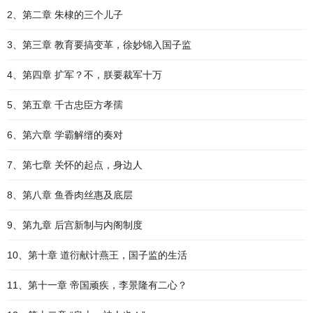
2、第二章 朱棣的三个儿子
3、第三章 教育要搞变革，徐妙锦入国子监
4、第四章 扩军？不，朕要裁军十万
5、第五章 千古忠臣方孝孺
6、第六章 学霸解缙的奏对
7、第七章 关怀的起点，身边人
8、第八章 鱼香肉丝惠及底层
9、第九章 后宫新制与内阁制度
10、第十章 道衍献计燕王，国子监的生活
11、第十一章 帝国顽疾，李景隆有二心？