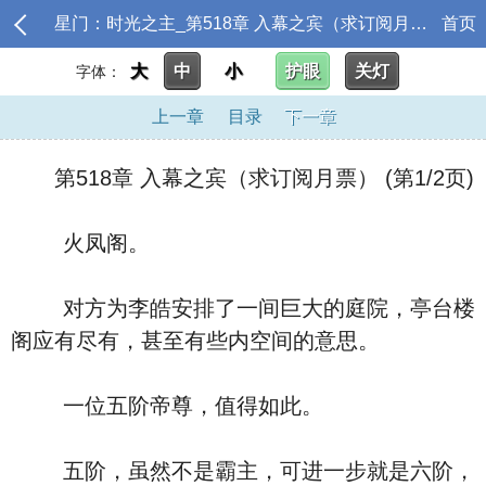
星门：时光之主_第518章 入幕之宾（求订阅月票）
首页
大
中
小
护眼
关灯
字体：
上一章
目录
下一章
第518章 入幕之宾（求订阅月票） (第1/2页)
火凤阁。
对方为李皓安排了一间巨大的庭院，亭台楼
阁应有尽有，甚至有些内空间的意思。
一位五阶帝尊，值得如此。
五阶，虽然不是霸主，可进一步就是六阶，