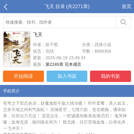
飞天 目录 (共2271章)
首页
飞天
作者：跃千愁
分类：武侠小说
状态：完结
字数：8068356
更新：2025-06-18 23:49:33
最新：
第2245章 完本感言
开始阅读
加入书架
我的书架
手机简介
苍穹之下世态炎凉，妖魔鬼怪不敌人情冷暖！ 纤纤柔荑，美人如玉，
怎奈天地之间剑气如虹！ 浩瀚星空，七情六欲，贪念嗔痴，佛谛如
来，任你法力无边！ 芸芸众生，一腔诚愿却换来血海滔滔！ 鬼哭神
嚎，血海无涯，敢问路在何方！ 既无路，任它苦海血海，白骨化舟，
一飞冲天！