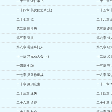
二十一章 让往事飞
二十二章 
二十四章 美女的追杀(上)
二十五章 
二十七章 欲
二十八章 
第二章 回汉唐
第三章 老
第五章 遇故
第六章 佳
第八章 雾隐峰门人
第九章 暗
十一章 精元石大会(下)
十二章 又
十四章 七强
十五章 守
十七章 灵圣惊世战
十八章 双
二十章 颠倒众生
二十一章 
二十三章 迷失
二十四章 
二十六章 追袭
二十七章 
二十九章 与会
第一章 至