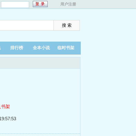
：
用户注册
说
排行榜
全本小说
临时书架
入书架
9:57:53