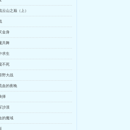
战云山之巅（上）
战
灭金身
魔共舞
中求生
窥不死
原野大战
流血的夜晚
抉择
军沙漠
血的魔域
返