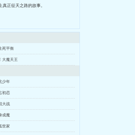
上真正征天之路的故事。
生死平衡
 大魔天王
此少年
忘初恋
混大战
身成魔
孤世家