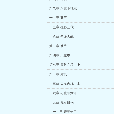
第九章 为爱下地狱
十二章 五王
十五章 祖孙三代
十八章 圣级大战
第一章 杀手
第四章 天魔谷
第七章 魔教之秘（上）
第十章 对策
十三章 灵魔再现（上）
十六章 封魔印大开
十九章 魔女遗祸
二十二章 萱萱走了