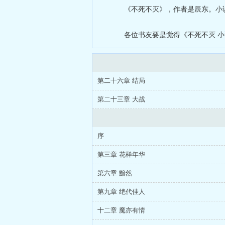
《不死不灭》，作者是辰东。小
各位书友要是觉得《不死不灭 
第二十六章 结局
第二十三章 大战
序
第三章 花样年华
第六章 黯然
第九章 绝代佳人
十二章 魔亦有情