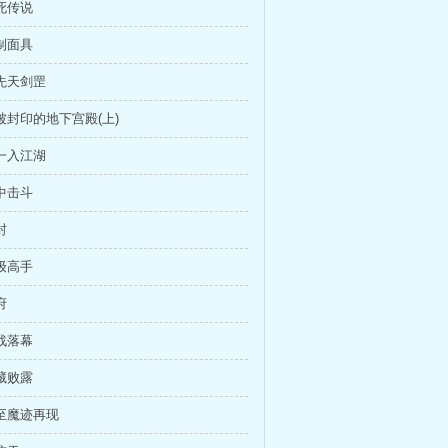
死传说
制面具
先天剑罡
被封印的地下宫殿(上)
一入江湖
中击斗
封
级高手
府
战落幕
藏败露
至魔迹再现