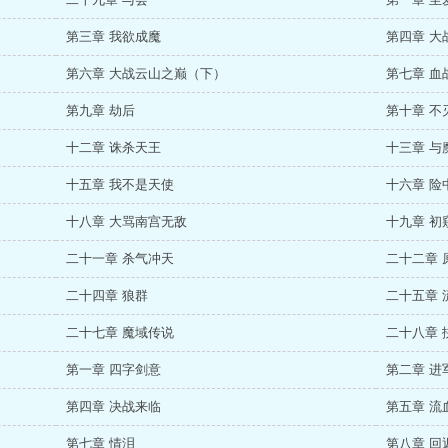
第三章 我欲成魔
第四章 大
第六章 大战云山之巅（下）
第七章 血
第九章 劫后
第十章 不
十二章 诛杀天王
十三章 与
十五章 我不是天使
十六章 险
十八章 大骂南宫无敌
十九章 初
二十一章 杀气冲天
二十二章 
二十四章 狼群
二十五章 
二十七章 魔域传说
二十八章 
第一章 四字剑意
第二章 进
第四章 决战来临
第五章 流
第七章 情泪
第八章 回