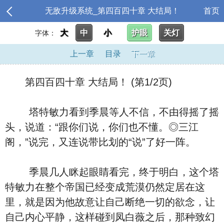
无敌升级系统_第四百四十章 大结局！
首页
大
中
小
护眼
关灯
字体：
上一章
目录
下一章
第四百四十章 大结局！ (第1/2页)
塔特敏力看到季晨等人不信，不由得摇了摇
头，说道：“跟你们说，你们也不懂。◎三江
阁，”说完，又连说带比划的“说”了好一阵。
季晨几人眯起眼睛看完，终于明白，这个塔
特敏力在整个帝国已经变成荒漠仍然定居在这
里，就是因为他故意让自己断绝一切的欲念，让
自己内心平静，这样碰到凤白薇之后，那种致幻