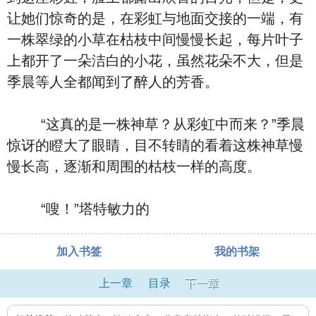
让她们惊奇的是，在彩虹与地面交接的一端，有
一株翠绿的小草在枯枝中间慢慢长起，每片叶子
上都开了一朵洁白的小花，虽然花朵不大，但是
季晨等人全都闻到了醉人的芳香。
“这真的是一株神草？从彩虹中而来？”季晨
惊讶的瞪大了眼睛，目不转睛的看着这株神草慢
慢长高，逐渐和周围的枯枝一样的高度。
“嗖！”塔特敏力的
加入书签
我的书架
上一章
目录
下一章