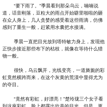
“要下雨了。”季晨看到那朵乌云，喃喃说
道，话音刚落，豆粒大的雨点开始噼里啪啦的砸
在众人身上，几人贪婪的感受着这些雨滴，仿佛
感到了重生一般，赶紧用水囊把水接满。
季晨一直把目光放到塔特敏力身上，发现他
正快步接近那些布下的枯枝，就像在等待什么猎
物一般。
很快，乌云飘开，光线变亮，一道旖旎的彩
虹竟然横跨而来，在这个灰黄的荒漠中显得尤为
的夺目。
“竟然有彩虹，好漂亮！”楚玲珑三个女子看
到这座彩虹，脸上都露出欣喜的目光，但是，更