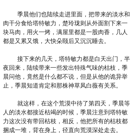
季晨他们也陆续走进里面，把带来的淡水和
肉干分食给塔特敏力，楚玲珑则从外面割下来一
块马肉，用火一烤，满屋里都是一股肉香，几人
都是又累又饿，大快朵颐后又沉沉睡去。
接下来的几天，塔特敏力都是白天出门，半
夜回来，陆续带来一些发出特殊气味的枯枝，季
晨问他，竟然是什么都不说，但是从他的诡异举
止，季晨知道肯定和那株神草凤白薇有关系。
就这样，在这个荒漠中待了第四天，季晨等
人的淡水都接近枯竭的时候，季晨注意到塔特敏
力这次没有带回枯枝，相反，他把所有的枯枝都
捆成一堆，背在身上，径直向荒漠深处走去。