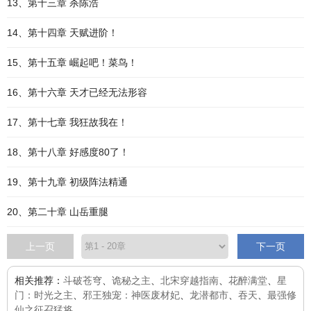
13、第十三章 杀陈浩
14、第十四章 天赋进阶！
15、第十五章 崛起吧！菜鸟！
16、第十六章 天才已经无法形容
17、第十七章 我狂故我在！
18、第十八章 好感度80了！
19、第十九章 初级阵法精通
20、第二十章 山岳重腿
上一页
下一页
相关推荐：
斗破苍穹
、
诡秘之主
、
北宋穿越指南
、
花醉满堂
、
星
门：时光之主
、
邪王独宠：神医废材妃
、
龙潜都市
、
吞天
、
最强修
仙之征召猛将