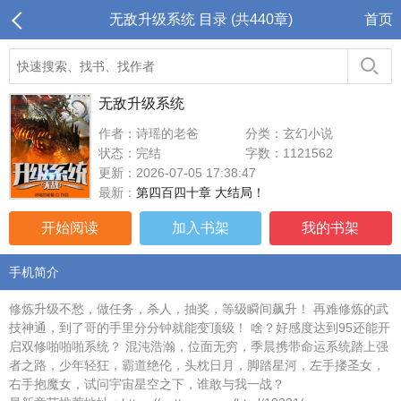
无敌升级系统 目录 (共440章)
首页
无敌升级系统
作者：诗瑶的老爸
分类：玄幻小说
状态：完结
字数：1121562
更新：2026-07-05 17:38:47
最新：
第四百四十章 大结局！
开始阅读
加入书架
我的书架
手机简介
修炼升级不愁，做任务，杀人，抽奖，等级瞬间飙升！ 再难修炼的武
技神通，到了哥的手里分分钟就能变顶级！ 啥？好感度达到95还能开
启双修啪啪啪系统？ 混沌浩瀚，位面无穷，季晨携带命运系统踏上强
者之路，少年轻狂，霸道绝伦，头枕日月，脚踏星河，左手搂圣女，
右手抱魔女，试问宇宙星空之下，谁敢与我一战？