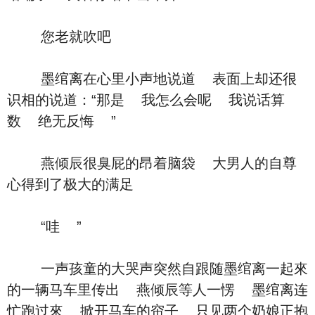
您老就吹吧
墨绾离在心里小声地说道 表面上却还很
识相的说道：“那是 我怎么会呢 我说话算
数 绝无反悔 ”
燕倾辰很臭屁的昂着脑袋 大男人的自尊
心得到了极大的满足
“哇 ”
一声孩童的大哭声突然自跟随墨绾离一起來
的一辆马车里传出 燕倾辰等人一愣 墨绾离连
忙跑过來 掀开马车的帘子 只见两个奶娘正抱