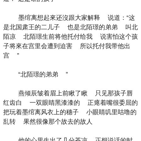
墨绾离想起來还沒跟大家解释 说道：“这
是北国肃王的二儿子 也是北陌璟的弟弟 叫北
陌凉 北陌璟生前将他托付给我 说害怕这个孩
子将來在宫里会遭到迫害 所以托付我带他出
宫 ”
“北陌璟的弟弟 ”
燕倾辰皱着眉上前瞅了瞅 只见那孩子唇
红齿白 一双眼睛黑漆漆的 正瘪着嘴很委屈的
把玩着墨绾离风衣上的穗子 小眼睛叽里咕噜的
乱转 果然很像那个故去的故人
他的心里生出了几分苍凉 正想说话的时