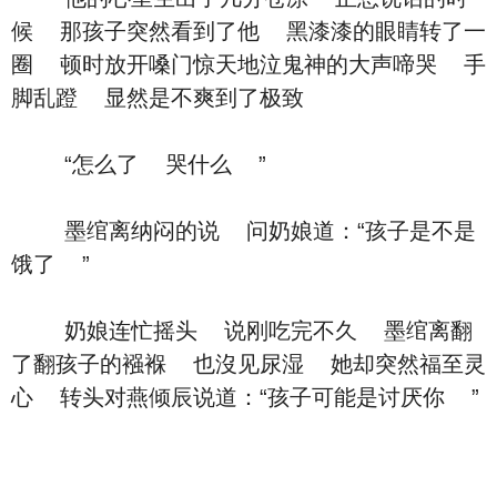
候 那孩子突然看到了他 黑漆漆的眼睛转了一
圈 顿时放开嗓门惊天地泣鬼神的大声啼哭 手
脚乱蹬 显然是不爽到了极致
“怎么了 哭什么 ”
墨绾离纳闷的说 问奶娘道：“孩子是不是
饿了 ”
奶娘连忙摇头 说刚吃完不久 墨绾离翻
了翻孩子的襁褓 也沒见尿湿 她却突然福至灵
心 转头对燕倾辰说道：“孩子可能是讨厌你 ”