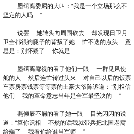
墨绾离委屈的大叫：“我是一个立场那么不
坚定的人吗 ”
说罢 她转头向周围砍去 却发现日卫月
卫全都很狗腿子的背叛了她 忙不迭的点头 意
思是：别怀疑了 你就是
墨绾离鄙视的看了他们一眼 一群见风使
舵的人 然后连忙转过头來 对自己以后的饭票
车票房票钱票等等票的土豪大爷陈诉道：“别相信
他们 我的革命意志当年是全军最坚决的 ”
燕倾辰不屑的看了她一眼 目光闪闪的说
道：“算你识相 不然的话我就带兵把北国老窝
给端了 我看你给谁当军师 ”