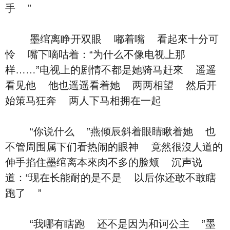
手 ”
墨绾离睁开双眼 嘟着嘴 看起來十分可
怜 嘴下嘀咕着：“为什么不像电视上那
样……”电视上的剧情不都是她骑马赶來 遥遥
看见他 他也遥遥看着她 两两相望 然后开
始策马狂奔 两人下马相拥在一起
“你说什么 ”燕倾辰斜着眼睛瞅着她 也
不管周围属下们看热闹的眼神 竟然很沒人道的
伸手掐住墨绾离本來肉不多的脸颊 沉声说
道：“现在长能耐的是不是 以后你还敢不敢瞎
跑了 ”
“我哪有瞎跑 还不是因为和诃公主 ”墨