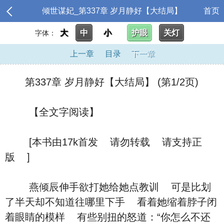
倾世谋妃_第337章 岁月静好【大结局】
首页
大
中
小
护眼
关灯
字体：
上一章
目录
下一章
第337章 岁月静好【大结局】 (第1/2页)
【全文字阅读】
[本书由17k首发 请勿转载 请支持正
版 ]
燕倾辰伸手欲打她给她点教训 可是比划
了半天却不知道往哪里下手 看着她缩着脖子闭
着眼睛的模样 有些别扭的怒道：“你怎么不还