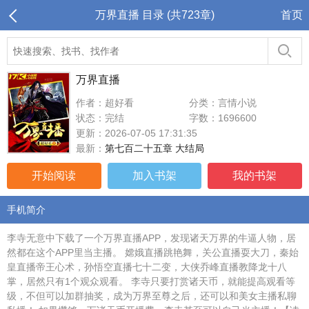
万界直播 目录 (共723章)
首页
万界直播
作者：超好看
分类：言情小说
状态：完结
字数：1696600
更新：2026-07-05 17:31:35
最新：
第七百二十五章 大结局
开始阅读
加入书架
我的书架
手机简介
李寺无意中下载了一个万界直播APP，发现诸天万界的牛逼人物，居
然都在这个APP里当主播。 嫦娥直播跳艳舞，关公直播耍大刀，秦始
皇直播帝王心术，孙悟空直播七十二变，大侠乔峰直播教降龙十八
掌，居然只有1个观众观看。 李寺只要打赏诸天币，就能提高观看等
级，不但可以加群抽奖，成为万界至尊之后，还可以和美女主播私聊