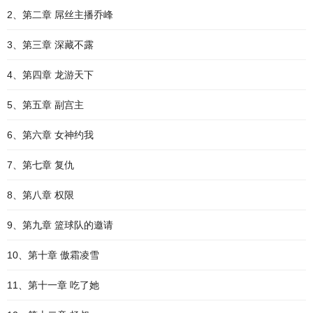
2、第二章 屌丝主播乔峰
3、第三章 深藏不露
4、第四章 龙游天下
5、第五章 副宫主
6、第六章 女神约我
7、第七章 复仇
8、第八章 权限
9、第九章 篮球队的邀请
10、第十章 傲霜凌雪
11、第十一章 吃了她