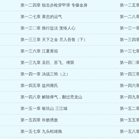
第一二四章 狙击步枪穿甲弹 专爆金身
第一二五章
第一二七章 黄忠的运气
第一二八章
第一三〇章 推行盐法 笼络人心
第一三一章
第一三三章 天下之金 尽入吾彀（下）
第一三四章
第一三六章 江夏黄祖
第一三七章
第一三九章 吴巨、苏飞、傅巽
第一四〇章
第一四一章 决战三韩（上）
第一四三章
第一四五章 益州雍氏
第一四六章
第一四八章 解除瘴气，翻过秃龙山
第一四九章
第一五一章 银坑山 三江城
第一五二章
第一五四章 诈败诱敌
第一五五章
第一五七章 九头蛇雄虺
第一五八章