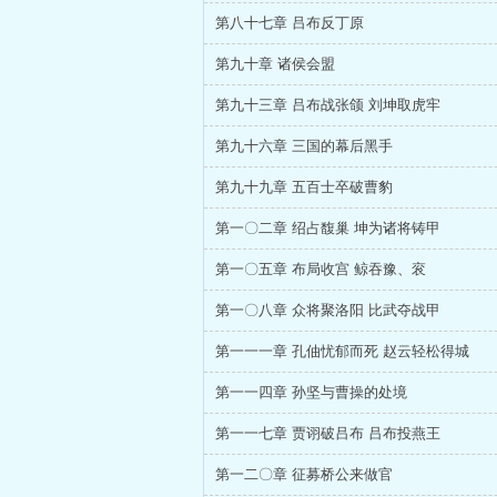
第八十七章 吕布反丁原
第九十章 诸侯会盟
第九十三章 吕布战张颌 刘坤取虎牢
第九十六章 三国的幕后黑手
第九十九章 五百士卒破曹豹
第一〇二章 绍占馥巢 坤为诸将铸甲
第一〇五章 布局收宫 鲸吞豫、衮
第一〇八章 众将聚洛阳 比武夺战甲
第一一一章 孔伷忧郁而死 赵云轻松得城
第一一四章 孙坚与曹操的处境
第一一七章 贾诩破吕布 吕布投燕王
第一二〇章 征募桥公来做官