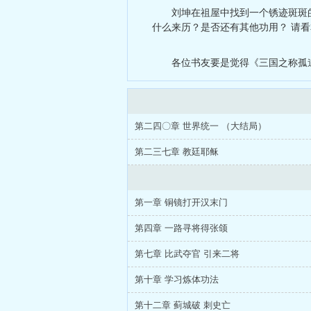
刘坤在祖屋中找到一个锈迹斑斑
什么来历？是否还有其他功用？ 请看本书
各位书友要是觉得《三国之称孤
第二四〇章 世界统一 （大结局）
第二三七章 教廷耶稣
第一章 铜镜打开汉末门
第四章 一路寻将得张颌
第七章 比武夺官 引来二将
第十章 学习炼体功法
第十二章 蓟城破 刺史亡