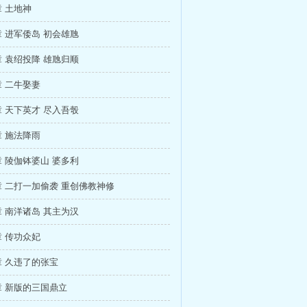
 土地神
 进军倭岛 初会雄虺
 袁绍投降 雄虺归顺
 二牛娶妻
 天下英才 尽入吾彀
 施法降雨
 陵伽钵婆山 婆多利
 二打一加偷袭 重创佛教神修
 南洋诸岛 其主为汉
 传功众妃
 久违了的张宝
 新版的三国鼎立