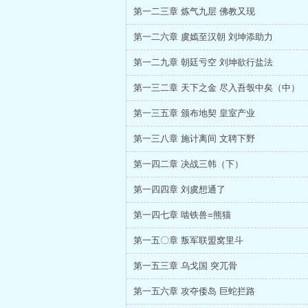
第一二三章 炼气九层 佛教又现
第一二六章 虞嫣至汉朝 刘坤添助力
第一二九章 朝廷亏空 刘坤欲行盐法
第一三二章 天下之金 尽入吾彀中矣（中）
第一三五章 颁布地契 皇室产业
第一三八章 施计离间 文聘下野
第一四二章 决战三韩（下）
第一四四章 刘虞想通了
第一四七章 啮铁兽=熊猫
第一五〇章 叛军联盟窝里斗
第一五三章 乌戈国 突兀骨
第一五六章 攻夺倭岛 巨蛇拦路