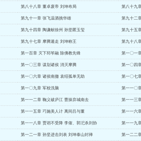
第八十八章 董卓废帝 刘坤布局
第八十九章
第九十一章 张飞温酒挑华雄
第九十二章
第九十四章 陶谦献徐州 孙坚匿玉玺
第九十五章
第九十七章 摩腾遁走 刘坤称王
第九十八章
第一百章 灭下邳笮融 除佛教先锋
第一〇一章
第一〇三章 谋划诸侯 消灭摩腾
第一〇四章
第一〇六章 诸侯南撤 袁绍孤单无助
第一〇七章
第一〇九章 军校洗脑
第一一〇章
第一一二章 鞠义破庐江 曹操弃城南去
第一一三章
第一一五章 巧施美人计 离间吕与董
第一一六章
第一一八章 贾诩不受降 李傕、郭汜杀刘协
第一一九章
第一二一章 孙坚进击刘表 刘坤泰山封禅
第一二二章