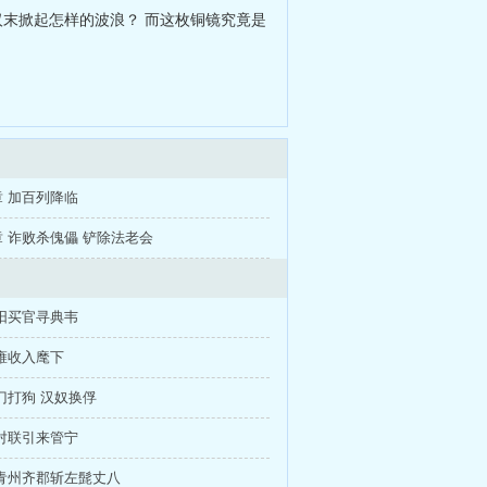
汉末掀起怎样的波浪？ 而这枚铜镜究竟是
 加百列降临
 诈败杀傀儡 铲除法老会
阳买官寻典韦
雍收入麾下
门打狗 汉奴换俘
对联引来管宁
青州齐郡斩左髭丈八