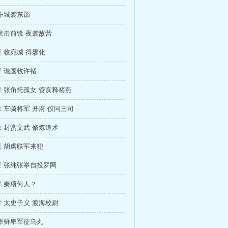
诈城袭东郡
伏击前锋 夜袭敌营
 收宛城 得廖化
 谯国收许褚
 张角托孤女 管亥释褚燕
 车骑将军 开府 仪同三司
 封赏文武 修炼道术
 胡虏联军来犯
 张纯张举自投罗网
 秦项何人？
 太史子义 渡海校尉
率鲜卑军征乌丸