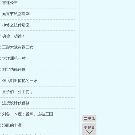
 雪莲公主
 元宵节甄宓遇刺
 神修之法传诸臣
 功德、功德！
 王影大战赤裸三女
 大洋洲第一村
 刘宙功德铸体
 张飞刺出惊艳的一矛
 皇子们，公主们，
 沮授设计伏佛修
章 刘备、木鹿；孟埠、连破三国
 混乱的非洲