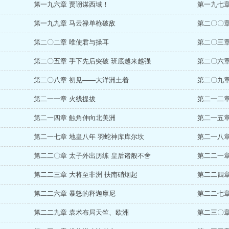
第一九六章 贾诩谋西域！
第一九七章
第一九九章 马云禄单枪破敌
第二〇〇章
第二〇二章 唯使君与操耳
第二〇三章
第二〇五章 手下先后突破 班底越来越强
第二〇六章
第二〇八章 初见——大洋洲土着
第二〇九章
第二一一章 火线提拔
第二一二章
第二一四章 触角伸向北美洲
第二一五章
第二一七章 地皇八年 羽蛇神库库尔坎
第二一八章
第二二〇章 太子外出历练 皇后诸般不舍
第二二一章
第二二三章 大将至非洲 扶南硝烟起
第二二四章
第二二六章 暴怒的释迦摩尼
第二二七
第二二九章 袁术布局天竺、欧洲
第二三〇章