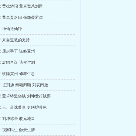
 曹操矫诏 董卓毒杀刘辩
 董卓弃洛阳 张颌袭孟津
 神仙送仙种
 来自道教的支持
 册封手下 谋略冀州
 袁绍再谋 诸侯讨刘
 收降冀州 修养生息
 征荆扬 秦颉归顺 刘表南撤
 董卓铸造劣钱 刘坤发行钱票
 王、吕诛董卓 史阿护蔡邕
 刘坤称帝 改元地皇
 视察民生 触景生情