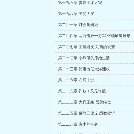
第一九五章 贵霜图谋大宛
第一九八章 出使大汉
第二〇一章 灯会阑珊处
第二〇四章 两万击败十万军 张颌证道显形
第二〇七章 宝镜器灵 刘宙的蜕变
第二一〇章 小斥候的原始生活
第二一三章 简雍出任大洋洲牧
第二一六章 布局非洲
第二一九章 诈败！又见诈败！
第二二二章 大宛王殇 雪莲继位
第二二五章 佛教五比丘 悉数被斩
第二二八章 袁术的任务