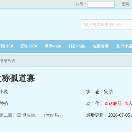
账号：
密码
言情小说
历史小说
网游小说
科幻小说
名家名著
其他小
章节列表
之称孤道寡
小说
状 态：完结
坤势
动 作：
直达底部
加
第二四〇章 世界统一 （大结局）
最后更新：2026-07-05 1