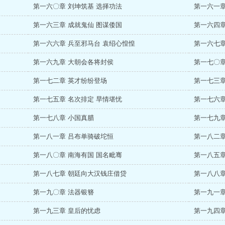
第一六〇章 刘坤筑基 选择功法
第一六一章
第一六三章 成就鬼仙 图谋倭国
第一六四章
第一六六章 兵至邪马台 袁绍心惶惶
第一六七章
第一六九章 大朝会各将封侯
第一七〇章
第一七二章 英才纷纷登场
第一七三章
第一七五章 名次排定 旱情堪忧
第一七六章
第一七八章 小国真腊
第一七九章
第一八一章 吕布单骑破坨恒
第一八二章
第一八〇章 南海有国 国名毗骞
第一八五章
第一八七章 朝廷向大汉钱庄借贷
第一八八章
第一九〇章 法器银簪
第一九一章
第一九三章 皇后的忧虑
第一九四章