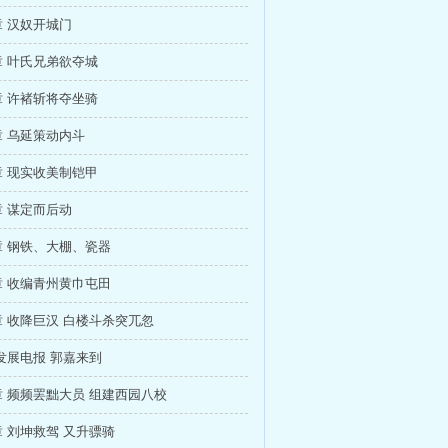
 汉奴开城门
 叶氏兄弟欲夺城
 许褚斩将夺坐骑
 乌延策动内斗
 现实收美制铠甲
 谋定而后动
 钢铁、大棚、瓷器
 收编青州黄巾屯田
 收降巨汉 白楼斗杀突兀忽
发展电报 郭嘉来到
 频频罢黜大员 组建西园八校
 刘坤救驾 又升骠骑