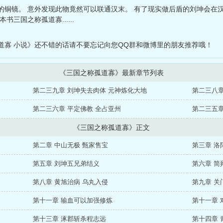
的铜镜。 意外发现此物竟然可以联通汉末。 有了现实做后盾的刘坤会在
三国之称孤道寡......
道寡 小说》还不错的话请不要忘记向您QQ群和微博里的朋友推荐哦！
《三国之称孤道寡》最新章节列表
第二三九章 刘坤失去肉体 元神炼化大地
第二三八章
第二三六章 平定佛教 全占亚州
第二三五章
《三国之称孤道寡》正文
第二章 中山无极 甄家售宝
第三章 洛
第五章 刘坤五兄弟结义
第六章 简
第八章 黄旭治病 乌丸入侵
第九章 关
第十一章 输血可以加强修炼
第十一章 
第十三章 涿郡斩杀程志远
第十四章 