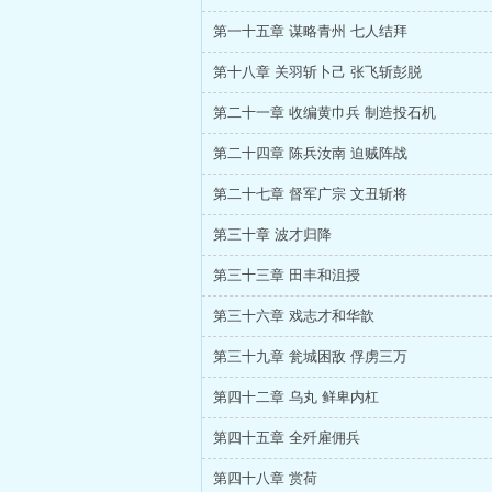
第一十五章 谋略青州 七人结拜
第十八章 关羽斩卜己 张飞斩彭脱
第二十一章 收编黄巾兵 制造投石机
第二十四章 陈兵汝南 迫贼阵战
第二十七章 督军广宗 文丑斩将
第三十章 波才归降
第三十三章 田丰和沮授
第三十六章 戏志才和华歆
第三十九章 瓮城困敌 俘虏三万
第四十二章 乌丸 鲜卑内杠
第四十五章 全歼雇佣兵
第四十八章 赏荷