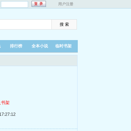
：
用户注册
说
排行榜
全本小说
临时书架
入书架
7:27:12