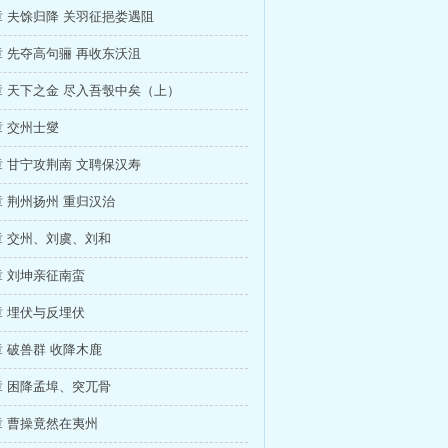
 夫馀归降 关羽征挹娄遇阻
 先夺高句骊 再收东沃沮
 天下之金 尽入吾彀中矣（上）
 交州士燮
 甘宁攻荆南 文聘保汉寿
 荆州扬州 重归汉治
 交州、刘虞、刘和
 刘坤亲征南蛮
 埋伏与反埋伏
 破兽群 收降木鹿
 困降孟埠、突兀骨
 曹操竟然在夷州