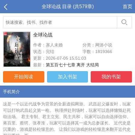
全球论战 目录 (共579章)
首页
全球论战
作者：寡人未婚
分类：网游小说
状态：完结
字数：1819366
更新：2026-07-05 15:51:03
最新：
第五百七十七章 离开 大结局
开始阅读
加入书架
我的书架
手机简介
这是一个以近代战争为背景的全新虚拟网游。 武昌起义爆发时，玩家
可以打响武昌起义第一枪。 秋瑾押赴刑场时，玩家可以选择慷慨赴死
劫法场。 君主专制、君主立宪、民主共和，玩家可以自由选择信仰。
蒋百里、蔡锷、张孝淮，玩家可以选择其一成为总参谋长。 近代史是
沉重的，游戏是轻松惬意的。 让我们以游戏的轻松惬意来翻开近代史