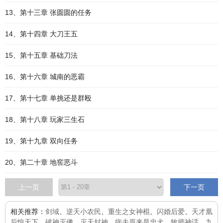
13、第十三章 张圆圆的任务
14、第十四章 大刀王五
15、第十五章 基础刀法
16、第十六章 城南的恶霸
17、第十七章 单挑还是群殴
18、第十八章 玩家三生石
19、第十九章 双向任务
20、第二十章 地窖恶斗
上一页
下一页
相关推荐：
剑域
、
逆天小农民
、
重生之女神棍
、
闪婚后爱
、
天才凰
后惊天下
、
破神灭佛
、
灭天封神
、
病夫原来是忠犬
、
牧师神话
、
九