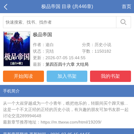
极品帝国 目录 (共446章)
首页
极品帝国
作者：途白
分类：历史小说
状态：完结
字数：1150182
更新：2026-07-05 15:44:55
最新：
第四百四十六章 大结局
开始阅读
加入书架
我的书架
手机简介
从一个大叔穿越成为一个小青年，瞧把他乐的，转眼间买个蹿天猴...
这是一个不太正经的正经的历史小说，有兴趣的朋友可加书友群一起
讨论交流289994648
最新章节推荐地址：https://m.ttwxw.com/html/19209/