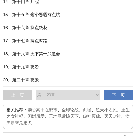
14、第十四章 启程
15、第十五章 这个恶霸有点坑
16、第十六章 换点钱花
17、第十七章 搞点财路
18、第十八章 天下第一武道会
19、第十九章 夜游
20、第二十章 夜景
上一页
下一页
相关推荐：
读心高手在都市
、
全球论战
、
剑域
、
逆天小农民
、
重生
之女神棍
、
闪婚后爱
、
天才凰后惊天下
、
破神灭佛
、
灭天封神
、
病
夫原来是忠犬