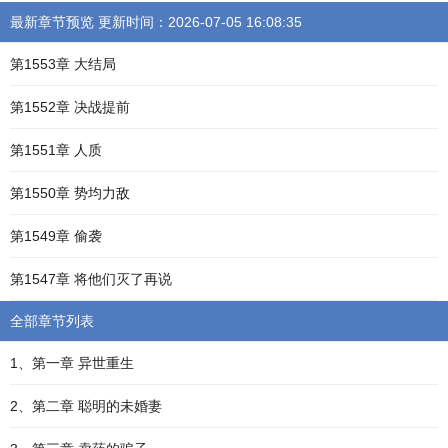
最新章节预览 更新时间：2026-07-05 16:08:35
第1553章 大结局
第1552章 决战提前
第1551章 人质
第1550章 势均力敌
第1549章 偷袭
第1547章 将他们灭了再说
全部章节列表
1、第一章 异世重生
2、第二章 聪明的未婚妻