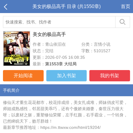
美女的极品高手 目录 (共1550章)
首页
美女的极品高手
作者：青山依旧在
分类：言情小说
状态：完结
字数：5101527
更新：2026-07-05 16:08:35
最新：
第1553章 大结局
开始阅读
加入书架
我的书架
手机简介
修仙天才重生花花都市，校花排成排，美女扎成堆，师妹俏皮可爱，
师姐成熟感性，邻居甜美乖巧，还有个傲娇未婚妻，秦世压力很大
呀；以废材之躯，重塑修仙荣耀，左手红颜，右手霸业，一个转身，
已然睥睨天下，败尽群雄！
最新章节推荐地址：https://m.ttwxw.com/html/19204/