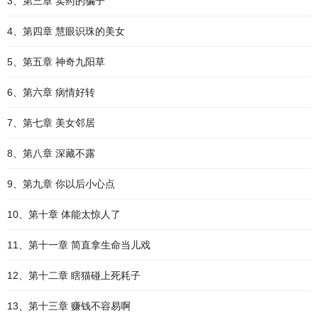
3、第三章 卖药的骗子
4、第四章 慧眼识珠的美女
5、第五章 神奇九阳草
6、第六章 病情好转
7、第七章 美女邻居
8、第八章 深藏不露
9、第九章 你以后小心点
10、第十章 体能太惊人了
11、第十一章 简直拿生命当儿戏
12、第十二章 瞎猫碰上死耗子
13、第十三章 赚钱不容易啊