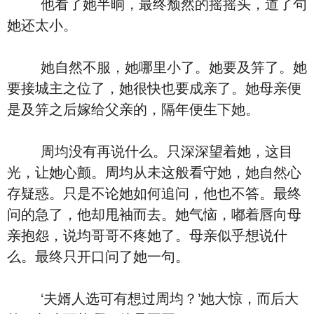
他看了她半晌，最终颓然的摇摇头，道了句
她还太小。
她自然不服，她哪里小了。她要及笄了。她
要接城主之位了，她很快也要成亲了。她母亲便
是及笄之后嫁给父亲的，隔年便生下她。
周均没有再说什么。只深深望着她，这目
光，让她心颤。周均从未这般看守她，她自然心
存疑惑。只是不论她如何追问，他也不答。最终
问的急了，他却甩袖而去。她气恼，嘟着唇向母
亲抱怨，说均哥哥不疼她了。母亲似乎想说什
么。最终只开口问了她一句。
‘夫婿人选可有想过周均？’她大惊，而后大