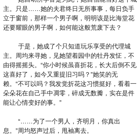
主。只是……她的夫君终日无所事事，每日负手
立于窗前，那样一个男子啊，明明该是比海堂花
还要耀眼的男子啊，如何能这般荒废下去？
于是，她成了个只知道玩乐享受的代理城
主。周均来寻她，见她望着园中的牡丹发怔，不
由得摇摇头。“你小时候虽喜折花，长大后倒不见
这喜好了，如今又重提旧习吗？”她笑的无
赖。“不可以吗？我发觉折花这习惯挺好，看着一
朵朵花在自己手中凋零，碎成无数瓣，实在是件
能让心情变好的事。”
“……为了一个男人，齐明月，你真出
息。”周均怒声过后，甩袖离去。