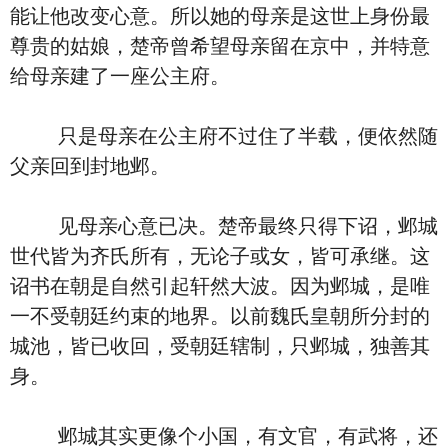
能让他改变心意。所以她的母亲是这世上身份最
尊贵的姑娘，楚帝曾希望母亲留在京中，并特意
给母亲建了一座公主府。
只是母亲在公主府不过住了半载，便依然随
父亲回到封地邺。
见母亲心意已决。楚帝最终只得下诏，邺城
世代皆为齐氏所有，无论子或女，皆可承继。这
诏书在朝是自然引起轩然大波。因为邺城，是唯
一不受朝廷约束的地界。以前魏氏皇朝所分封的
城池，皆已收回，受朝廷辖制，只邺城，独善其
身。
邺城其实更像个小国，有文官，有武将，还