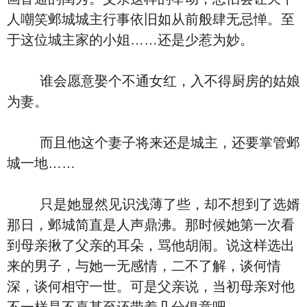
人嘲笑邺城城主行事依旧如从前般肆无忌惮。至
于这位城主家的小姐……还是少惹为妙。
谁会愿意娶个不通女红，入不得厨房的姑娘
为妻。
而且他这个妻子将来还是城主，还要掌管邺
城一地……
只是她显然见识浅薄了些，却不想到了选婿
那日，邺城简直是人声鼎沸。那时候她第一次看
到母亲揪了父亲的耳朵，骂他胡闹。说这样选出
来的男子，与她一无感情，二不了解，谈何情
深，谈何相守一世。可是父亲说，当初母亲对他