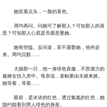
她笑着点头，一脸的喜色。
周均再问。问她可了解那人？可知那人的喜
恶？可知那人心底是否愿意娶她。
她有些愠。反问道，若不愿娶她，他何必
来。周均沉默……
大婚那一日，他一身绯色喜服，不胜酒力的
被婢女扶入房中。母亲说，喜帕要由夫婿来掀。
她等着，等着……
眼前，是浓浓的红色，透过氤氲的红色，她
隐约能看到男人绯色的身形。