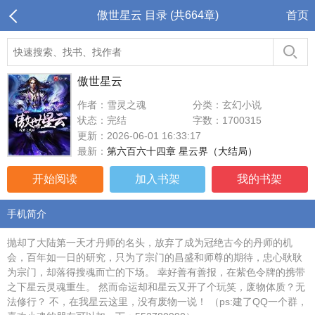
傲世星云 目录 (共664章)
首页
傲世星云
作者：雪灵之魂
分类：玄幻小说
状态：完结
字数：1700315
更新：2026-06-01 16:33:17
最新：
第六百六十四章 星云界（大结局）
开始阅读
加入书架
我的书架
手机简介
抛却了大陆第一天才丹师的名头，放弃了成为冠绝古今的丹师的机
会，百年如一日的研究，只为了宗门的昌盛和师尊的期待，忠心耿耿
为宗门，却落得搜魂而亡的下场。 幸好善有善报，在紫色令牌的携带
之下星云灵魂重生。 然而命运却和星云又开了个玩笑，废物体质？无
法修行？ 不，在我星云这里，没有废物一说！ （ps:建了QQ一个群，