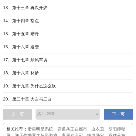
13、第十三章 再次开炉
14、第十四章 指点
15、第十五章 赠丹
16、第十六章 遇袭
17、第十七章 顺风车坊
18、第十八章 林麟
19、第十九章 为什么这么软
20、第二十章 大白与二白
上一页
下一页
相关推荐：
帝皇明星系统
、
霸道兵王在都市
、
血衣卫
、
阴阳师秘
录
、
逆天作弊器之超级游戏
、
贵后专宠记
、
铁血强宋
、
冒牌吕布
、