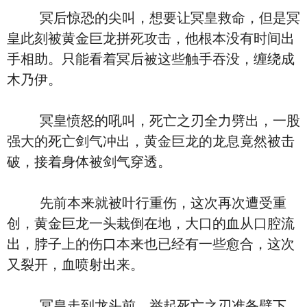
冥后惊恐的尖叫，想要让冥皇救命，但是冥
皇此刻被黄金巨龙拼死攻击，他根本没有时间出
手相助。只能看着冥后被这些触手吞没，缠绕成
木乃伊。
冥皇愤怒的吼叫，死亡之刃全力劈出，一股
强大的死亡剑气冲出，黄金巨龙的龙息竟然被击
破，接着身体被剑气穿透。
先前本来就被叶行重伤，这次再次遭受重
创，黄金巨龙一头栽倒在地，大口的血从口腔流
出，脖子上的伤口本来也已经有一些愈合，这次
又裂开，血喷射出来。
冥皇走到龙头前，举起死亡之刃准备劈下，