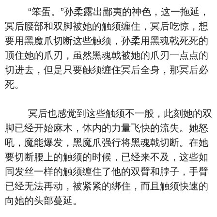
“笨蛋。”孙柔露出鄙夷的神色，这一拖延，
冥后腰部和双脚被她的触须缠住，冥后吃惊，想
要用黑魔爪切断这些触须，孙柔用黑魂戟死死的
顶住她的爪刃，虽然黑魂戟被她的爪刃一点点的
切进去，但是只要触须缠住冥后全身，那冥后必
死。
冥后也感觉到这些触须不一般，此刻她的双
脚已经开始麻木，体内的力量飞快的流失。她怒
吼，魔能爆发，黑魔爪强行将黑魂戟切断。在她
要切断腰上的触须的时候，已经来不及，这些如
同发丝一样的触须缠住了他的双臂和脖子，手臂
已经无法再动，被紧紧的绑住，而且触须快速的
向她的头部蔓延。