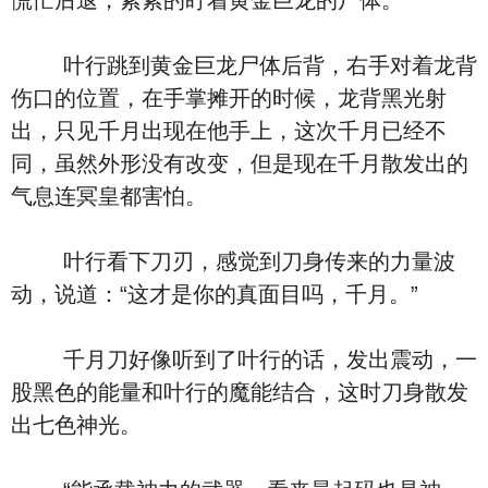
慌忙后退，紧紧的盯着黄金巨龙的尸体。
叶行跳到黄金巨龙尸体后背，右手对着龙背
伤口的位置，在手掌摊开的时候，龙背黑光射
出，只见千月出现在他手上，这次千月已经不
同，虽然外形没有改变，但是现在千月散发出的
气息连冥皇都害怕。
叶行看下刀刃，感觉到刀身传来的力量波
动，说道：“这才是你的真面目吗，千月。”
千月刀好像听到了叶行的话，发出震动，一
股黑色的能量和叶行的魔能结合，这时刀身散发
出七色神光。