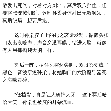
散发出死气，对着对方刺出，冥后双爪挡住，想
要将黑魂戟切断。这时孙柔身体射出无数触须，
冥后皱眉，想要后退。
这时孙柔脖子上的死之哀嚎发动，骷髅头张
口发出哀嚎声，声音穿透耳膜，钻进大脑，就像
有人用抓撕裂大脑一样。
冥后一阵，捂住头突然尖叫，双眼都变成了
黑色，音波穿透孙柔，将她胸口的六阶魔导器死
之哀嚎震碎。
“低档货，真是让人笑掉大牙。”这下冥后哈
哈大笑，孙柔也被震的耳朵流血。