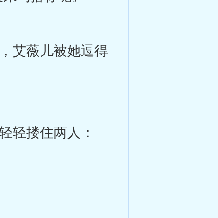
，艾薇儿被她逗得
轻轻搂住两人：