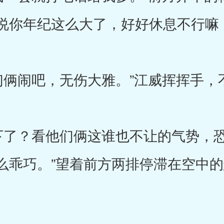
说你年纪这么大了，好好休息不行嘛
闹吧，无伤大雅。”江威挥挥手，
了？看他们俩这谁也不让的气势，恐
么乖巧。”望着前方两排停滞在空中