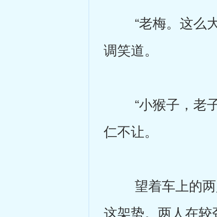
“老梅。这么大年
调笑道。
“小猴子，老子飙
仁不让。
望着车上的两人
这架势。两人在较