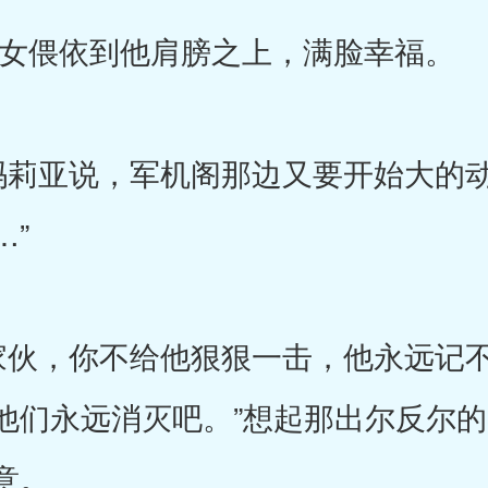
偎依到他肩膀之上，满脸幸福。
莉亚说，军机阁那边又要开始大的动
…”
伙，你不给他狠狠一击，他永远记不
他们永远消灭吧。”想起那出尔反尔
意。