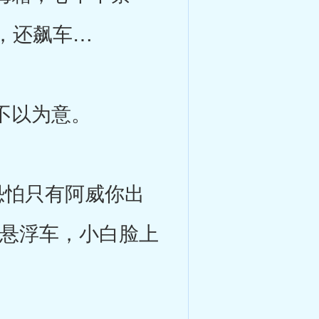
，还飙车…
不以为意。
怕只有阿威你出
的悬浮车，小白脸上