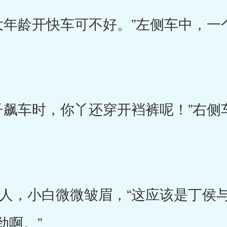
龄开快车可不好。”左侧车中，一
车时，你丫还穿开裆裤呢！”右侧
，小白微微皱眉，“这应该是丁侯与
劲啊。”