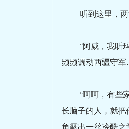
听到这里，两女
“阿威，我听玛
频频调动西疆守军
“呵呵，有些家
长脑子的人，就把
角露出一丝冷酷之