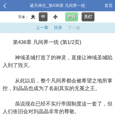
诸天神主_第436章 凡间界一统
首页
大
中
小
护眼
关灯
字体：
上一章
目录
下一章
第436章 凡间界一统 (第1/2页)
神域圣城打造了的神灵，直接让神域圣城陷
入到了毁灭。
从此以后，整个凡间界都会被希望之地所掌
控，刘晶晶也成为了名副其实的无冕之王。
虽说现在已经不实行帝国制度这一套了，但
人们依旧会对刘晶晶非常的尊敬。