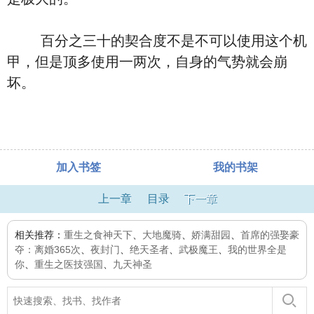
百分之三十的契合度不是不可以使用这个机
甲，但是顶多使用一两次，自身的气势就会崩
坏。
加入书签
我的书架
上一章
目录
下一章
相关推荐：
重生之食神天下
、
大地魔骑
、
娇满甜园
、
首席的强娶豪
夺：离婚365次
、
夜封门
、
绝天圣者
、
武极魔王
、
我的世界全是
你
、
重生之医技强国
、
九天神圣