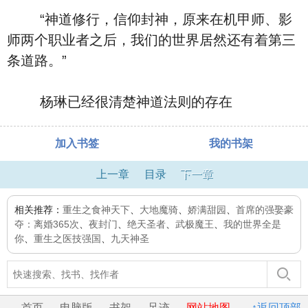
“神道修行，信仰封神，原来在机甲师、影
师两个职业者之后，我们的世界居然还有着第三
条道路。”
杨琳已经很清楚神道法则的存在
加入书签
我的书架
上一章
目录
下一章
相关推荐：
重生之食神天下
、
大地魔骑
、
娇满甜园
、
首席的强娶豪
夺：离婚365次
、
夜封门
、
绝天圣者
、
武极魔王
、
我的世界全是
你
、
重生之医技强国
、
九天神圣
首页
电脑版
书架
足迹
网站地图
↑返回顶部