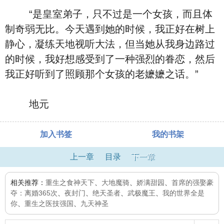
“是皇室弟子，只不过是一个女孩，而且体
制奇弱无比。今天遇到她的时候，我正好在树上
静心，凝练天地视听大法，但当她从我身边路过
的时候，我好想感受到了一种强烈的眷恋，然后
我正好听到了照顾那个女孩的老嬷嬷之话。”
地元
加入书签
我的书架
上一章
目录
下一章
相关推荐：
重生之食神天下
、
大地魔骑
、
娇满甜园
、
首席的强娶豪
夺：离婚365次
、
夜封门
、
绝天圣者
、
武极魔王
、
我的世界全是
你
、
重生之医技强国
、
九天神圣