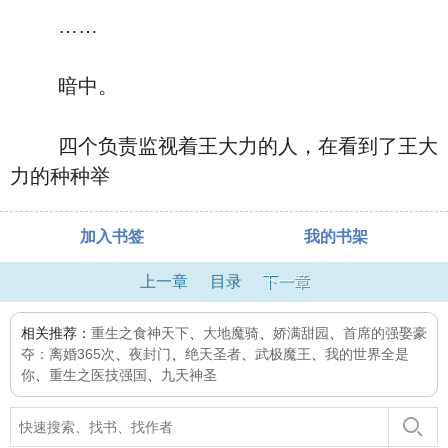
……
暗中。
四个负责监视着王大力的人，在看到了王大
力的种种举
加入书签
我的书架
上一章
目录
下一章
相关推荐：
重生之食神天下
、
大地魔骑
、
娇满甜园
、
首席的强娶豪
夺：离婚365次
、
夜封门
、
绝天圣者
、
武极魔王
、
我的世界全是
你
、
重生之医技强国
、
九天神圣