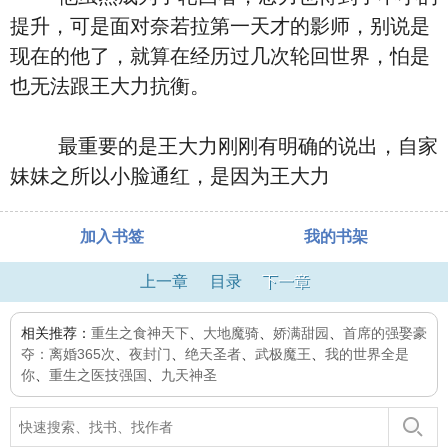
提升，可是面对奈若拉第一天才的影师，别说是
现在的他了，就算在经历过几次轮回世界，怕是
也无法跟王大力抗衡。
最重要的是王大力刚刚有明确的说出，自家
妹妹之所以小脸通红，是因为王大力
加入书签
我的书架
上一章
目录
下一章
相关推荐：
重生之食神天下
、
大地魔骑
、
娇满甜园
、
首席的强娶豪
夺：离婚365次
、
夜封门
、
绝天圣者
、
武极魔王
、
我的世界全是
你
、
重生之医技强国
、
九天神圣