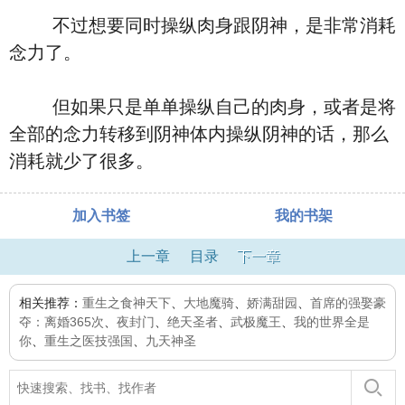
不过想要同时操纵肉身跟阴神，是非常消耗
念力了。
但如果只是单单操纵自己的肉身，或者是将
全部的念力转移到阴神体内操纵阴神的话，那么
消耗就少了很多。
加入书签
我的书架
上一章
目录
下一章
相关推荐：
重生之食神天下
、
大地魔骑
、
娇满甜园
、
首席的强娶豪
夺：离婚365次
、
夜封门
、
绝天圣者
、
武极魔王
、
我的世界全是
你
、
重生之医技强国
、
九天神圣