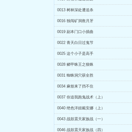
0013 树林深处遭追杀
0016 独闯矿洞救月牙
0019 副本门口小插曲
0022 青天白日过鬼节
0025 这个小子是高手
0028 鳞甲蛛王之狼蛛
0031 蜘蛛洞穴获全胜
0034 麻烦来了挡不住
0037 你追我跑鬼战术（上）
0040 绝色洋妞戴安娜（上）
0043 战鼓震天家族战（一）
0046 战鼓震天家族战（四）