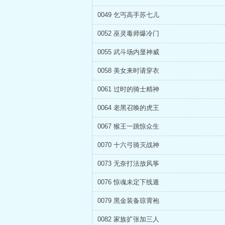
0049 乞丐高手苏七儿
0052 巫灵毒师爆冷门
0055 武斗场内显神威
0058 美女来时请穿衣
0061 过时的骑士精神
0064 老黑召唤的虎王
0067 猴王一跳惊众生
0070 十六弓骑灭战神
0073 无奈打法放风筝
0076 惊魂未定下线遁
0079 黑金装备琼霄袍
0082 家族扩张加三人