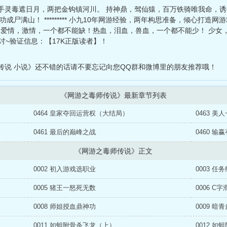
手灵毒遮日月，两把金钩镇河川。 持神鼎，驾仙猿，百万铁骑唯我命，诱
尸满山！ ********* 小九10年网游经验，两年构思准备，倾心打造网
，爱情，激情，一个都不能缺！热血，泪血，兽血，一个都不能少！ 少女
探讨~验证信息：【17K正版读者】！
传说 小说》还不错的话请不要忘记向您QQ群和微博里的朋友推荐哦！
《网游之毒师传说》最新章节列表
0464 皇家夺回运营权（大结局）
0463 美
0461 最后的巅峰之战
0460 输
《网游之毒师传说》正文
0002 初入游戏选职业
0003 任
0005 猪王一怒死无数
0006 C
0008 师姐授血鼎神功
0009 暗
0011 如蛆附骨杀飞龙（上）
0012 