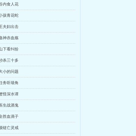
人谷内食人花
人小孩青花蛇
人王夫妇出击
毒蛊神赤血殇
王山下看纠纷
击秒杀三十多
部大小的问题
信任务听墙角
妖蟹怪深水谭
弄医生战酒鬼
获全胜血滴子
珠项链亡灵戒