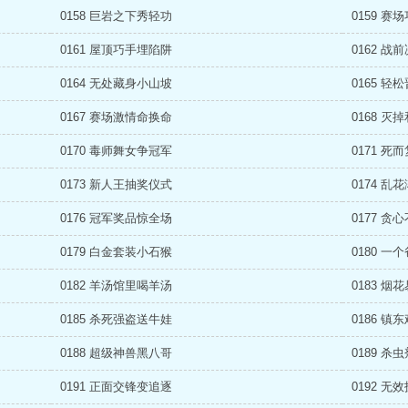
0158 巨岩之下秀轻功
0159 赛
0161 屋顶巧手埋陷阱
0162 战
0164 无处藏身小山坡
0165 轻
0167 赛场激情命换命
0168 灭
0170 毒师舞女争冠军
0171 死
0173 新人王抽奖仪式
0174 乱
0176 冠军奖品惊全场
0177 贪
0179 白金套装小石猴
0180 一
0182 羊汤馆里喝羊汤
0183 烟
0185 杀死强盗送牛娃
0186 镇
0188 超级神兽黑八哥
0189 杀
0191 正面交锋变追逐
0192 无