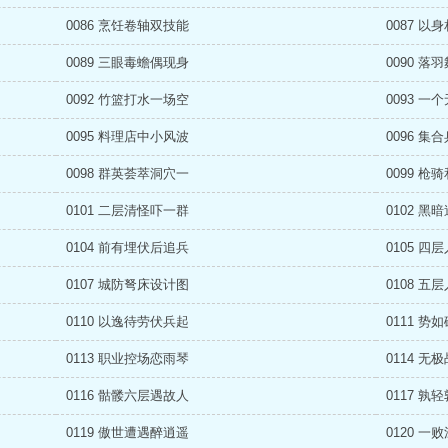
0086 烹饪卷轴双技能
0087 以
0089 三眼毒蟾偶现身
0090 落
0092 竹篮打水一场空
0093 一
0095 料理店中小风波
0096 集
0098 群英荟萃洞穴一
0099 枪
0101 二层清怪吓一群
0102 黑
0104 前有埋伏后追兵
0105 四
0107 城防弩床设计图
0108 五
0110 以逸待劳伏兵起
0111 势
0113 职业控场恋雨琴
0114 无
0116 骷髅六层遇故人
0117 孰
0119 傲世遭遇醉逍遥
0120 一