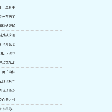
月十一显身手
爹临死前来了
人留驻铁匠铺
姆斯挑战萧雨
我带你升级吧
人战队入峡谷
军混战死伤多
猴狂舞千钧棒
获全胜猴兵阵
经周折终脱险
红变白新人村
级卧底零零八