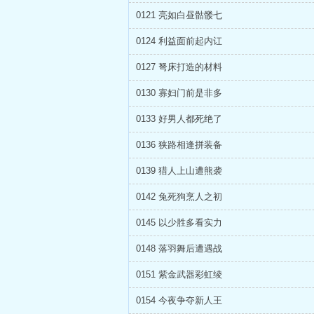
0121 亮如白昼骷髅七
0124 利益面前起内讧
0127 弩床打造的材料
0130 寡妇门前是非多
0133 好男人都死绝了
0136 狭路相逢拼装备
0139 猎人上山遭熊袭
0142 兔死狗烹人之初
0145 以少胜多看实力
0148 落羽舞后遭遇战
0151 紫金武器彩虹绫
0154 今夜争夺新人王