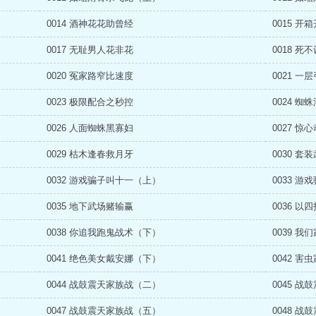
0014 酒神花花助曾经
0015 开
0017 无耻男人花非花
0018 死
0020 冤家路窄比速度
0021 一
0023 极限配合之秒控
0024 蜘
0026 人面蜘蛛黑寡妇
0027 惊
0029 枯木逢春救月牙
0030 套
0032 游戏骗子叫十一（上）
0033 
0035 地下武场赌输赢
0036 以
0038 你追我跑鬼战术（下）
0039 我
0041 绝色美女戴安娜（下）
0042 害
0044 战鼓震天家族战（二）
0045 
0047 战鼓震天家族战（五）
0048 