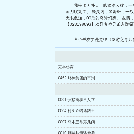
我头顶天外天，脚踏彩云端，一
金刀破九关。 聚灵阁，琴舞轩，一战功成
无限叛逆，00后的奇异幻想。 友情
【323198893】欢迎各位兄弟入群
各位书友要是觉得《网游之毒师
完本感言
0462 财神集团的审判
0001 愤怒离职从头来
0004 村头杀猪遇猪王
0007 乌木王鼎落凡间
0010 野猪林遭遇偷袭