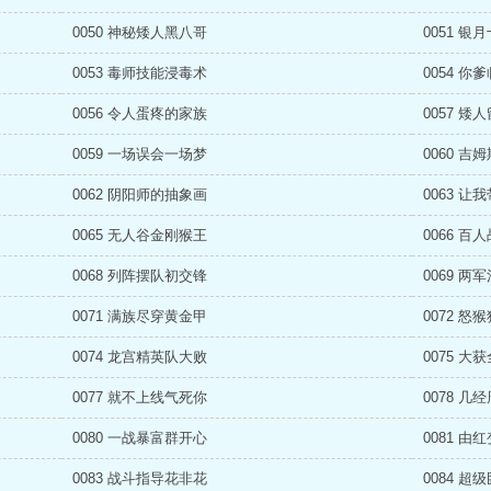
0050 神秘矮人黑八哥
0051 银
0053 毒师技能浸毒术
0054 你
0056 令人蛋疼的家族
0057 矮
0059 一场误会一场梦
0060 吉
0062 阴阳师的抽象画
0063 让
0065 无人谷金刚猴王
0066 百
0068 列阵摆队初交锋
0069 两
0071 满族尽穿黄金甲
0072 怒
0074 龙宫精英队大败
0075 大
0077 就不上线气死你
0078 几
0080 一战暴富群开心
0081 由
0083 战斗指导花非花
0084 超