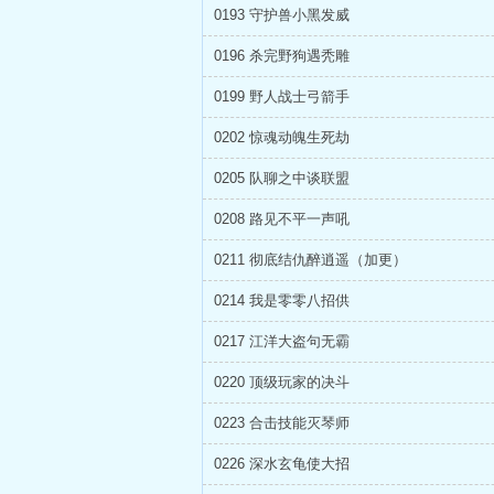
0193 守护兽小黑发威
0196 杀完野狗遇秃雕
0199 野人战士弓箭手
0202 惊魂动魄生死劫
0205 队聊之中谈联盟
0208 路见不平一声吼
0211 彻底结仇醉逍遥（加更）
0214 我是零零八招供
0217 江洋大盗句无霸
0220 顶级玩家的决斗
0223 合击技能灭琴师
0226 深水玄龟使大招