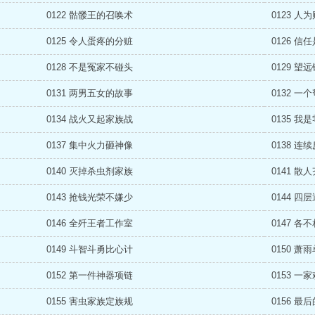
0122 骷髅王的召唤术
0123 人
0125 令人蛋疼的分赃
0126 信
0128 不是冤家不碰头
0129 望
0131 两男五女的故事
0132 一
0134 战火又起家族战
0135 我
0137 集中火力砸神像
0138 连
0140 灭掉杀虫剂家族
0141 散
0143 抢钱光荣不嫌少
0144 四
0146 全歼王者工作室
0147 各
0149 斗智斗勇比心计
0150 萧
0152 第一件神器项链
0153 一
0155 害虫家族定族规
0156 最