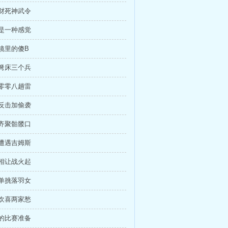
为财死神武令
任是一种感觉
远镜里的傻B
个弩床三个兵
是零零八趟雷
续反击加偷袭
人齐聚骷髅口
层遭遇吉姆斯
不相让战火起
雨单挑落羽女
家欢喜两家愁
后的比赛准备