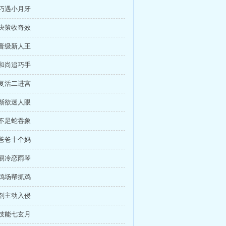
场巧遇小月牙
前决策收奇效
松晋级新人王
掉和尚追巧手
而复活二进宫
花渐欲迷人眼
心不足蛇吞象
个爸爸十个妈
花易冷恋雨琴
东鸡场帮抓鸡
虫剂主动入侵
效技能七玄月