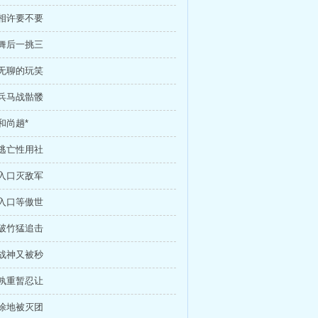
身相许要不要
羽舞后一挑三
个无聊的玩笑
合兵马战骷髅
骑和尚趟*
暗逃亡性用社
层入口灭敌军
层入口等傲世
如破竹猛追击
极战神又被秒
轻孰重暂忍让
败涂地被灭团