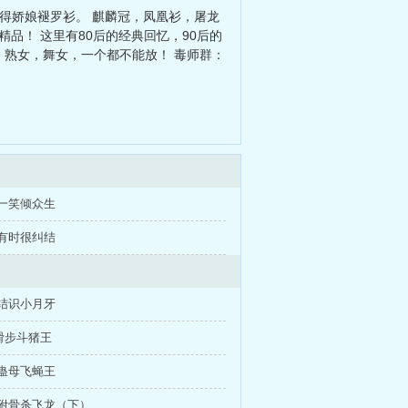
得娇娘褪罗衫。 麒麟冠，凤凰衫，屠龙
游精品！ 这里有80后的经典回忆，90后的
，熟女，舞女，一个都不能放！ 毒师群：
人一笑倾众生
赢有时很纠结
务结识小月牙
字滑步斗猪王
青蛊母飞蝇王
如蛆附骨杀飞龙（下）