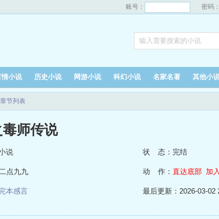
账号：
密码
言情小说
历史小说
网游小说
科幻小说
名家名著
其他小
章节列表
之毒师传说
小说
状 态：完结
二点九九
动 作：
直达底部
加
完本感言
最后更新：2026-03-02 2