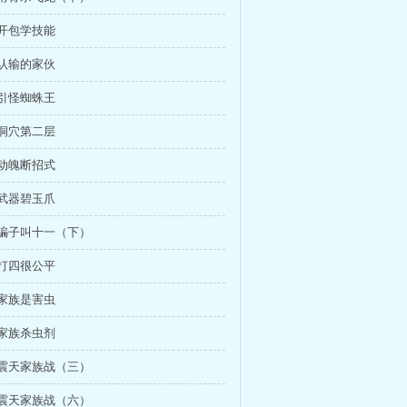
箱开包学技能
不认输的家伙
层引怪蜘蛛王
蛛洞穴第二层
心动魄断招式
装武器碧玉爪
游戏骗子叫十一（下）
四打四很公平
们家族是害虫
虫家族杀虫剂
战鼓震天家族战（三）
战鼓震天家族战（六）