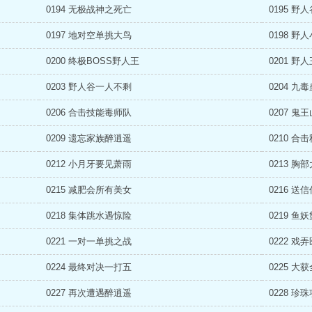
0194 无极战神之死亡
0195 野
0197 地对空单挑大鸟
0198 野
0200 终极BOSS野人王
0201 野
0203 野人谷一人不剩
0204 九
0206 合击技能毒师队
0207 鬼
0209 遗忘家族醉逍遥
0210 合
0212 小月牙要见萧雨
0213 胸
0215 减肥会所有美女
0216 送
0218 集体跳水遇惊险
0219 鱼
0221 一对一单挑之战
0222 戏
0224 最终对决一打五
0225 大
0227 再次遭遇醉逍遥
0228 珍