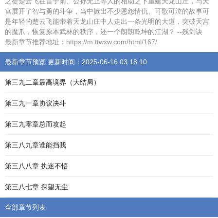
之徒楚云飞在雷子雨、公孙无止等人的相助之下重建天龙山庄，与天
宫展开了智与勇的斗争，当中掀出不少恩怨情仇、可歌可泣的故事可
是年轻的楚云飞能带着天龙山庄中人走出一条光明的大道，突破天宫
的魔爪，恢复原本武林的秩序，还一个朗朗乾坤的江湖？ --残剑诀
最新章节推荐地址：https://m.ttwxw.com/html/167/
最新章节预览 更新时间：2025-06-16 03:18:10
第三九二章最高境界（大结局）
第三九一章协议决斗
第三九零章总而攻起
第三八九章谁能挡我
第三八八章 执迷不悟
第三八七章 探望无尘
全部章节列表