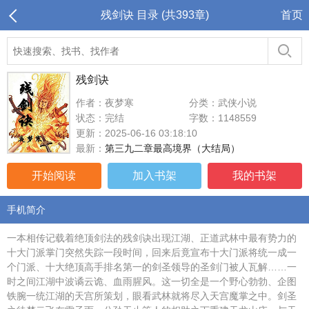
残剑诀 目录 (共393章)
首页
残剑诀
作者：夜梦寒
分类：武侠小说
状态：完结
字数：1148559
更新：2025-06-16 03:18:10
最新：
第三九二章最高境界（大结局）
开始阅读
加入书架
我的书架
手机简介
一本相传记载着绝顶剑法的残剑诀出现江湖、正道武林中最有势力的
十大门派掌门突然失踪一段时间，回来后竟宣布十大门派将统一成一
个门派、十大绝顶高手排名第一的剑圣领导的圣剑门被人瓦解……一
时之间江湖中波谲云诡、血雨腥风。这一切全是一个野心勃勃、企图
铁腕一统江湖的天宫所策划，眼看武林就将尽入天宫魔掌之中。剑圣