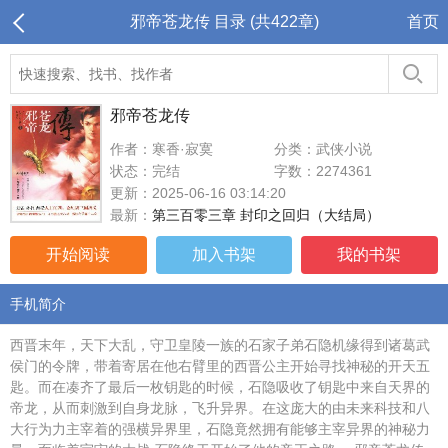
邪帝苍龙传 目录 (共422章)
首页
邪帝苍龙传
作者：寒香·寂寞
分类：武侠小说
状态：完结
字数：2274361
更新：2025-06-16 03:14:20
最新：
第三百零三章 封印之回归（大结局）
开始阅读
加入书架
我的书架
手机简介
西晋末年，天下大乱，守卫皇陵一族的石家子弟石隐机缘得到诸葛武
侯门的令牌，带着寄居在他右臂里的西晋公主开始寻找神秘的开天五
匙。而在凑齐了最后一枚钥匙的时候，石隐吸收了钥匙中来自天界的
帝龙，从而刺激到自身龙脉，飞升异界。在这庞大的由未来科技和八
大行为力主宰着的强横异界里，石隐竟然拥有能够主宰异界的神秘力