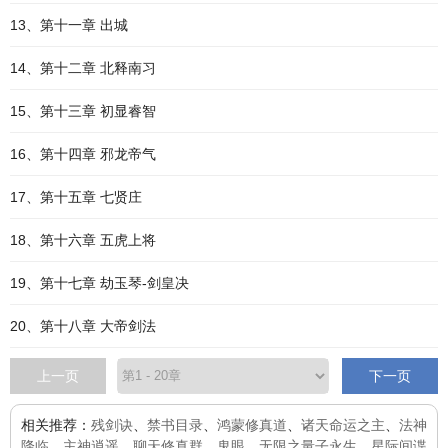
13、第十一章 出城
14、第十二章 北释南习
15、第十三章 初显睿智
16、第十四章 邪龙帝气
17、第十五章 七贤庄
18、第十六章 五虎上将
19、第十七章 劫玉琴-剑皇决
20、第十八章 大帝剑法
上一页
下一页
相关推荐：
残剑诀
、
禁书目录
、
鸿蒙修真道
、
诸天命运之主
、
法神
降临
、
主神逍遥
、
聊天修真群
、
鬼眼
、
无限之量子永生
、
星际间谍