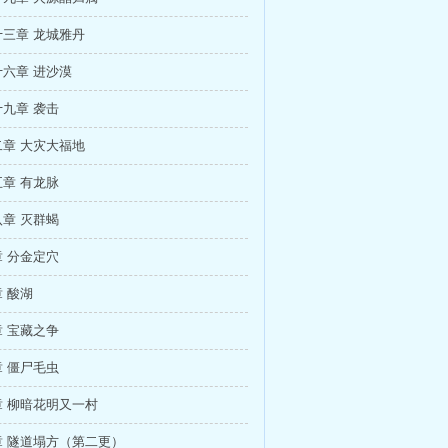
三章 龙城雅丹
六章 进沙漠
九章 袭击
章 大灾大福地
章 有龙脉
章 灭群蝎
 分金定穴
 酸湖
 宝藏之争
 僵尸毛虫
 柳暗花明又一村
 隧道塌方（第二更）