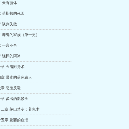
 天香丽体
 菲斯顿的死因
 谈判失败
章 养鬼的家族（第一更）
 一言不合
 强悍的阿冰
章 五鬼附身术
章 暴走的蓝色猿人
章 恶鬼反噬
章 多出的骷髅头
十二章 茅山禁令：养鬼术
五章 曼丽的血泪