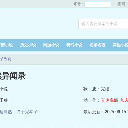
账号：
密码
言情小说
历史小说
网游小说
科幻小说
名家名著
其他小
节列表
然异闻录
小说
状 态：完结
千狼
动 作：
直达底部
加
超自然，终于完本了
最后更新：2025-06-15 1