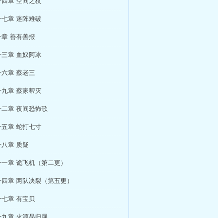
四章 空间之杖
七章 迷阵难破
章 善有善报
三章 血奴阿冰
六章 蔡老三
九章 蔡家帮灭
二章 夜间恐怖歌
五章 蛇打七寸
八章 质疑
十一章 诡飞机（第二更）
十四章 两队决裂（第五更）
七章 有宝贝
九章 火源晶归属