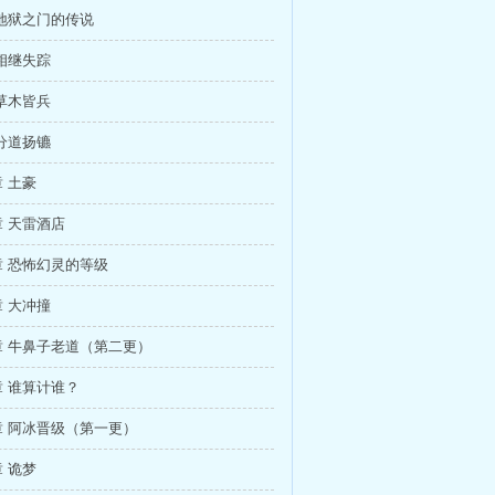
地狱之门的传说
相继失踪
草木皆兵
分道扬镳
 土豪
 天雷酒店
 恐怖幻灵的等级
 大冲撞
章 牛鼻子老道（第二更）
 谁算计谁？
 阿冰晋级（第一更）
 诡梦